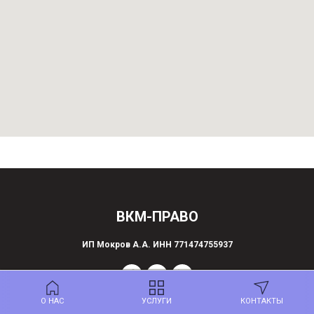
ВКМ-ПРАВО
ИП Мокров А.А. ИНН 771474755937
О НАС
УСЛУГИ
КОНТАКТЫ