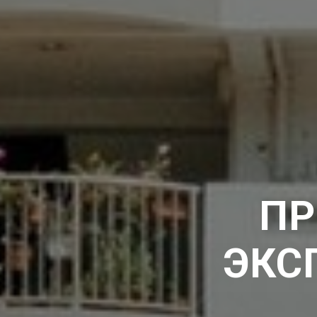
ПР
ЭКС