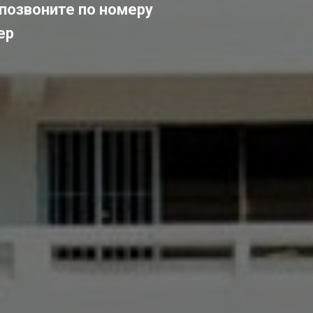
 позвоните по номеру
ер